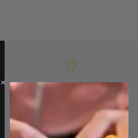
وكالتنا
شارع حسن بحصلي،
بناية جنون الطابق السادس
قصقص، بيروت