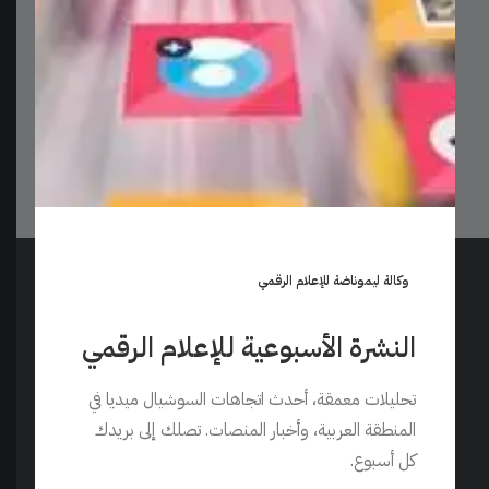
نقدم دعمًا شاملاً لعملائنا. سواء كنت بحاجة إلى مساعدة، أو
لديك أي مشكلة تقنية تحتاج إلى حل، فإن فريق الدعم لدينا
مستعد للمساعدة. يمكنك الاعتماد على استجابتنا السريعة
والمهنية.
وكالة ليموناضة للإعلام الرقمي
تابعونا
النشرة الأسبوعية للإعلام الرقمي
تواصل معنا عبر قنواتنا على وسائل التواصل الاجتماعي.
تحليلات معمقة، أحدث اتجاهات السوشيال ميديا في
المنطقة العربية، وأخبار المنصات. تصلك إلى بريدك
كل أسبوع.