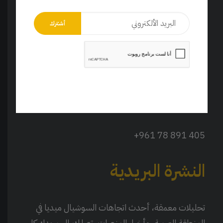
للتواصل
شارع حسن بحصلي ، قصقص
بناية جنون الطابق السادس
بيروت، لبنان
405 891 78 961+
النشرة البريدية
تحليلات معمقة، أحدث اتجاهات السوشيال ميديا في
المنطقة العربية، وأخبار المنصات. تصلك إلى بريدك كل