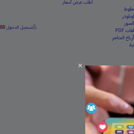
أطلب عرض أسعار
خطوط
ونلودر
الصور
تسجيل الدخول
ات PDF
باح المتاجر
ية