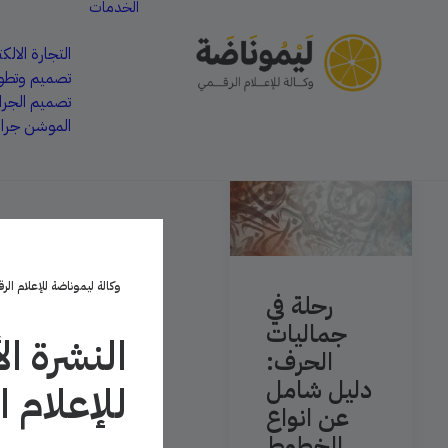
الخدمات
التجارة الالكت
تصميم وتطوي
تصميم الجر
الموشن جرا
وكالة ليموناضة للإعلام الر
رحلة في
جماليات
النشرة ا
الحرف:
دليل شامل
للإعلام 
عن انواع
الخطوط