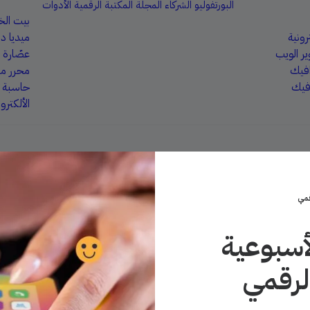
البورتفوليو
الشركاء
المجلة
المكتبة الرقمية
الأدوات
بيت ال
رونية
ميديا دا
ر الويب
عصّارة 
افيك
محرر ملف
فيك
حاسبة أر
الألكترون
قمي
لأسبوعية
الرقمي