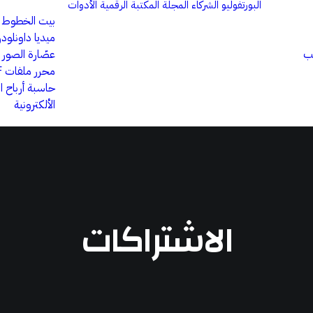
البورتفوليو
الشركاء
المجلة
المكتبة الرقمية
الأدوات
بيت الخطوط
ميديا داونلودر
يب
عصّارة الصور
محرر ملفات PDF
حاسبة أرباح ا
الألكترونية
الاشتراكات