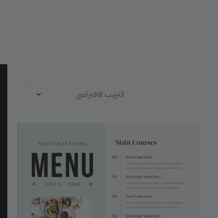
عرض ⁦5⁩ من كل النتائج