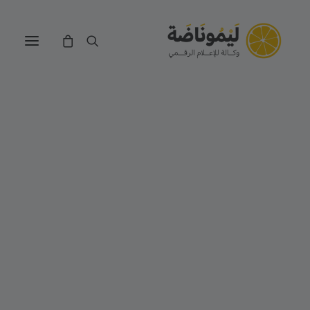
التجارة الالكترونية
تصميم وتطوير الويب
تصميم الجرافيك
الموشن جرافيك
تصميم الغرافيك
بيت الخطوط
ميديا داونلودر
عصّارة الصور
محرر ملفات PDF
حاسبة أرباح المتاجر الألكترونية