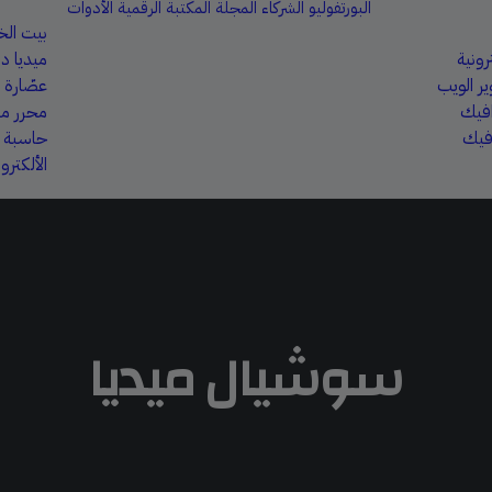
البورتفوليو
الشركاء
المجلة
المكتبة الرقمية
الأدوات
بيت ال
رونية
ميديا دا
ر الويب
عصّارة 
افيك
محرر ملف
فيك
حاسبة أر
الألكترون
سوشيال ميديا