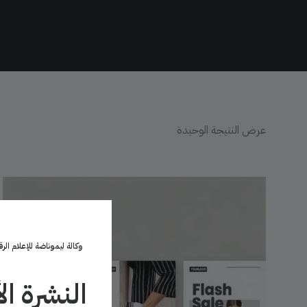
عرض النتيجة الوحيدة
وكالة ليموناضة للإعلام الر
النشرة ا