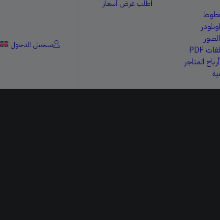
أطلب عرض أسعار
خطوط
ونلودر
الصور
تسجيل الدخول
ات PDF
باح المتاجر
ية