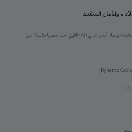
أداء والأمان المتقدم
تشتهر سايت جراوند بأدائها الاستثنائي وأدوات المطورين المتقدمة ونظام أمانها الذاتي (AI) القوي، مما يجعلها مفضلة لدى
جال)
سعر.