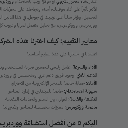
عند
إنشاء متجر إلكتروني
أو موقع ويب باستخدام
ووردبر
الأكثر تأثيراً على أداء موقعك، أمنه، ونجاحك على محركات 
ووردبريس وووكومرس، مع تحليل مفصل لمزايا وعيوب كل منه
معايير التقييم: كيف اخترنا هذه الشرك
اعتمدنا في اختيارنا على عدة معايير أساسية:
الأداء والسرعة
: عامل رئيسي لتحسين تجربة المستخدم وت
الدعم الفني:
وجود فريق دعم عربي ومتخصص في ووردبر
الأمان:
حماية خاصة للمتاجر الإلكترونية من الاختراق
سهولة الاستخدام:
خاصة للمبتدئين في إدارة المتاجر
التكلفة والقيمة:
التوازن بين السعر والخدمات المقدمة
ملاءمة ووكومرس:
مميزات مخصصة للمتاجر الإلكترونية
اليكم ٥ من أفضل استضافة ووردبريس وووكومرس