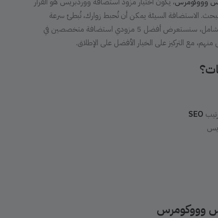
يس وووكومرس
، يكون اختيار مزود استضافة ووردبريس هو القرار
البحث. الاستضافة السيئة يمكن أن تُحبط زوارك، تُبطئ سرعة
التحميل، وتؤثر سلباً على ترتيبك في جوجل. في هذا الدليل الشامل، سنستعرض أفضل 5 مزودي استضافة متخصصين في
م، مع التركيز على الخيار الأفضل على الإطلاق.
ات؟
رتيب
SEO
يس