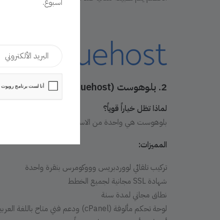
أسبوع.
2. بلوهوست (
Bluehost
) – الأفضل للمبتد
لماذا تظل خياراً قوياً؟
بلوهوست هي واحدة من الاستضافات الموصى بها رسمياً 
المميزات:
تركيب تلقائي لووردبريس وووكومرس بنقرة واحدة
شهادة SSL مجانية لجميع الخطط
نطاق مجاني لمدة سنة
لوحة تحكم مألوفة (cPanel) ودعم فني متاح باللغة العربية