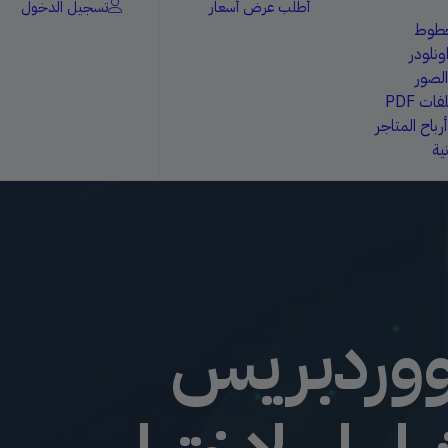
أطلب عرض أسعار
تسجيل الدخول
خطوط
ونلودر
الصور
ات PDF
باح المتاجر
ية
ة ووردبريس