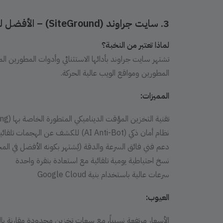
3. سايت جراوند (
SiteGround
) – الأفضل لل
لماذا تعتبر من النخبة؟
المطورين ومواقع الويب عالية الحركة.
المميزات:
تقنية التخزين المؤقت الديناميكي المتطورة الخاصة بها (Dynamic Caching)
نظام أمان ذكي (AI Anti-Bot) للكشف عن الهجمات تلقائياً
دعم فني فائق السرعة والدقة (يُشتهر بكونه الأفضل في الم
نسخ احتياطية يومية تلقائية مع استعادة بنقرة واحدة
سرعات عالية باستخدام بنية Google Cloud
العيوب:
الأسعار مرتفعة نسبياً، مع سعات تخزين محدودة مقارنة بال