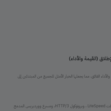
طلاق (القيمة والأداء)
والأداء الفائق، مما يجعلها الخيار الأمثل للجميع من المبتدئين إلى
أداء خارق: تستخدم أحدث تقنيات مثل ذاكرة التخزين المؤقت LiteSpeed ، وبروتوكول HTTP/3، ومسرع ووردبريس المدمج