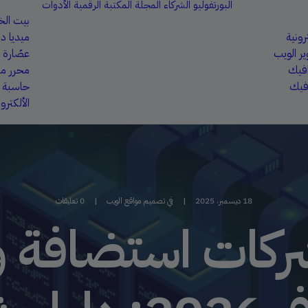
البورتفوليو
الشركاء
المجلة
المكتبة الرقمية
الأدوات
بيت ال
رونية
ميديا دا
ر الويب
عصّارة 
افيك
محرر ملف
فيك
حاسبة أر
الألكترون
18 ديسمبر، 2025
|
في
تصميم مواقع الويب
|
0 تعليقات
ضل 5 شركات استضاف