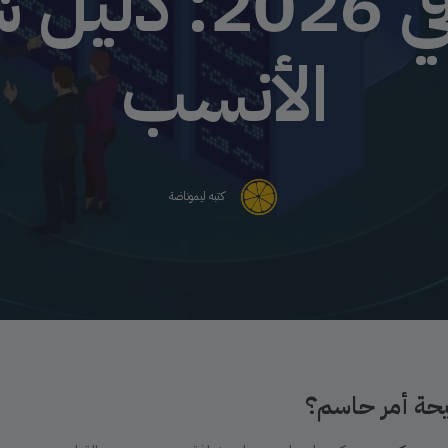
وووكومرس في 26
الأنسب
كتبه
ليموناضة
يحة أمر حاسم؟