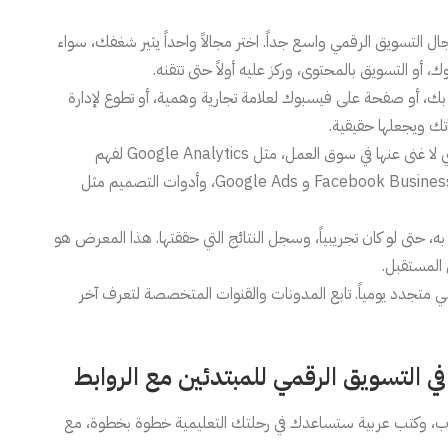
 التسويق الرقمي واسع جداً. اختر مجالاً واحداً يثير شغفك، سواء
ة بك، أو صفحة على فيسبوك لعلامة تجارية وهمية، أو تطوع لإدارة
تك ويجعلها حقيقية.
احترف استخدام الأدوات الأساسية التي لا غنى عنها في سوق العمل، مثل Google Analytics لفهم
وتحليل زوار موقعك، ومنصات الإعلانات مثل Facebook Business Manager و Google Ads، وأدوات التصميم مثل
حتى لو كان تجريبياً، وسجل النتائج التي حققتها. هذا المعرض هو
المستقبل.
قمي متجدد يومياً. تابع المدونات والقنوات المتخصصة لتعرف آخر
في التسويق الرقمي للمبتدئين مع الروابط
ب، وكتب عربية ستساعدك في رحلتك التعليمية خطوة بخطوة، مع