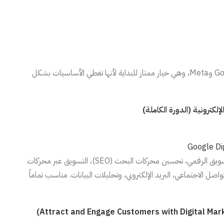
هذه الدورات مقدمة من كبرى الشركات العالمية مثل Google وMeta، وهي خيار ممتاز للبداية لأنها تغطي الأساسيات بشكل
Google Di
برنامج متكامل من 7 دورات يغطي أساسيات التسويق الرقمي، تحسين محركات البحث (SEO)، التسويق عبر محركات
ئل التواصل الاجتماعي، البريد الإلكتروني، وتحليلات البيانات. مناسب تماماً