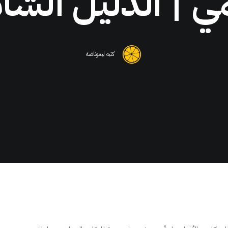
ي | الدليل الشا
كتبه
ليموناضة