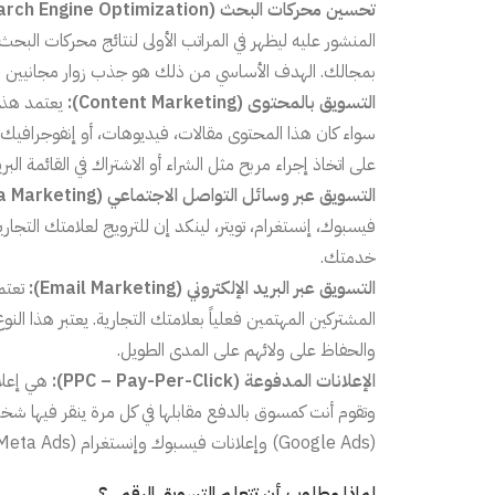
تحسين محركات البحث (SEO – Search Engine Optimization):
المنشور عليه ليظهر في المراتب الأولى لنتائج محركات ا
بمجالك. الهدف الأساسي من ذلك هو جذب زوار مجانيين (
التسويق بالمحتوى (Content Marketing):
يعتمد هذا 
سواء كان هذا المحتوى مقالات، فيديوهات، أو إنفوجرافيك.
على اتخاذ إجراء مربح مثل الشراء أو الاشتراك في القائمة البري
التسويق عبر وسائل التواصل الاجتماعي (Social Media Marketing):
فيسبوك، إنستغرام، تويتر، لينكد إن للترويج لعلامتك التج
خدمتك.
التسويق عبر البريد الإلكتروني (Email Marketing):
تعتمد
المشتركين المهتمين فعلياً بعلامتك التجارية. يعتبر هذا الن
والحفاظ على ولائهم على المدى الطويل.
الإعلانات المدفوعة (PPC – Pay-Per-Click):
هي إعلا
وتقوم أنت كمسوق بالدفع مقابلها في كل مرة ينقر فيها ش
(Google Ads) وإعلانات فيسبوك وإنستغرام (Meta Ads).
لماذا مطلوب أن تتعلم التسويق الرقمي؟