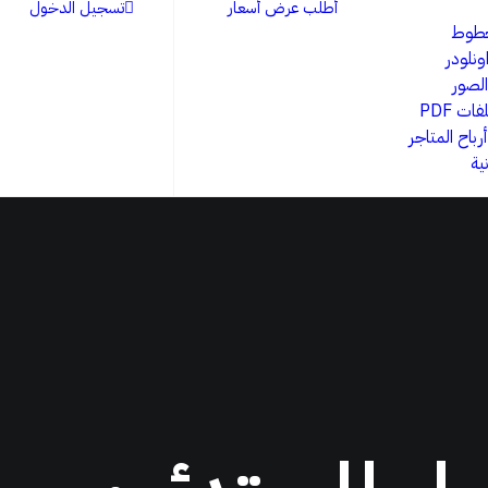
أطلب عرض أسعار
تسجيل الدخول
خطوط
ونلودر
الصور
ات PDF
باح المتاجر
ية