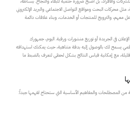
ياً للشركات والأفراد، بل أصبح ضرورة حتمية للبقاء والنجاح. ببساطة،
، مثل محركات البحث ومواقع التواصل الاجتماعي والبريد الإلكتروني
اعل معهم، والترويج للمنتجات أو الخدمات، وبناء علاقات دائمة
لإعلان في الجريدة أو توزيع منشورات ورقية. اليوم، جمهورك
قمي يسمح لك بالوصول إليه بدقة متناهية، حيث يمكنك استهدافه
قليلة، مع إمكانية قياس النتائج بشكل لحظي لتعرف بالضبط ما
ا
 من المصطلحات والمفاهيم الأساسية التي ستحتاج لفهمها جيداً: