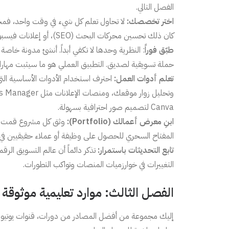
الفصل التالي.
اختر تخصصك:
لا تحاول تعلم كل شيء في وقت واحد، فمجال
كان ذلك تحسين محركات البحث (SEO)، أو إعلانات فيسبوك، أو التسويق بالمحتوى، وركز عليه أولاً حتى تتقنه.
طبّق فوراً
: النظرية وحدها لا تكفي أبداً. أنشئ مدونة خاص
حملة تسويقية لصديق. التطبيق العملي هو ما سيثبت مهارا
تعلم أدوات العمل:
Canva لتصميم صور احترافية بسهولة.
ابنِ معرض أعمالك (Portfolio):
وثق كل مشروع قمت به، 
المفتاح السحري للحصول على وظيفة أو عملاء حقيقيين في 
تابع التحديثات باستمرار:
تذكر دائماً أن عالم التسويق الر
التغييرات في خوارزميات المنصات وتواكب التطورات.
الفصل الثالث: موارد تعليمية موثوقة 
إليك مجموعة من أفضل المصادر من دورات، قنوات يوتيو