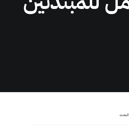
مل للمبتدئين
البحث