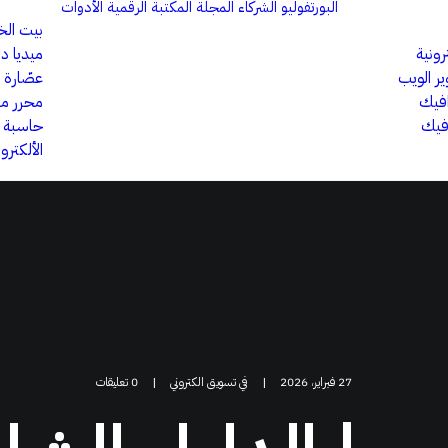
البورتفوليو
الشركاء
المجلة
المكتبة الرقمية
الأدوات
بيت ال
رونية
ميديا دا
ر الويب
عصّارة 
افيك
محرر ملف
فيك
حاسبة أر
الألكترون
27 فبراير، 2026
|
في
تسويق الكتروني
|
0 تعليقات