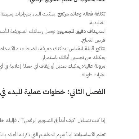
تكلفة فعالة وعائد مرتفع:
يمكنك البدء بميزانيات بسيطة جد
التقليدية.
استهداف دقيق للجمهور:
توصل رسالتك التسويقية للأشخاص
فرص النجاح.
نتائج قابلة للقياس:
يمكنك معرفة بالضبط عدد الأشخاص ال
يمكنك من تحسين أدائك باستمرار.
مرونة عالية:
يمكنك تعديل أو إيقاف أي حملة إعلانية في أي و
لفترات طويلة.
الفصل الثاني: خطوات عملية للبدء في
إذا كنت تتساءل “كيف أبدأ في التسويق الرقمي؟”، فإليك
تعلم الأساسيات:
ابدأ بفهم المفاهيم التي ذكرناها أعلاه ب