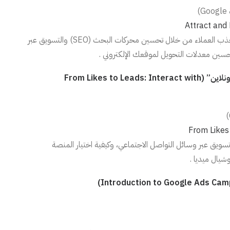
Attract and
تركز هذه الدورة بشكل خاص على استراتيجيات جذب العملاء من خلال تحسين محركات البحث (SEO) والتسويق عبر
دورة “تحويل الإعجابات إلى عملاء: التفاعل مع العملاء أونلاين” (From Likes to Leads: Interact with
From Likes
ويق عبر وسائل التواصل الاجتماعي، وكيفية اختيار المنصة
شيال ميديا .