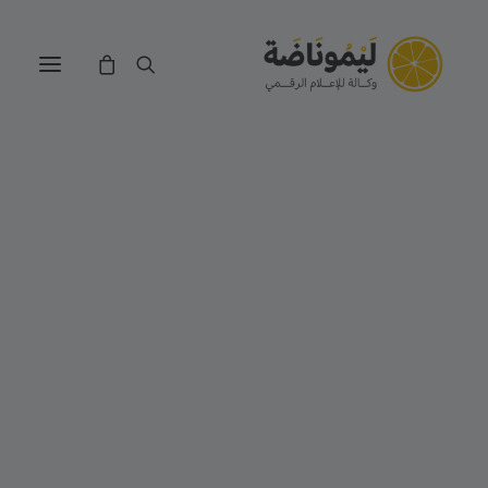
التجارة الالكترونية
تصميم وتطوير الويب
تصميم الجرافيك
الموشن جرافيك
بيت الخطوط
ميديا داونلودر
عصّارة الصور
محرر ملفات PDF
حاسبة أرباح المتاجر الألكترونية