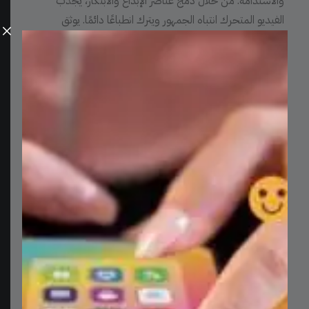
والاستدامة. من خلال دمج عناصر الإبداع والابتكار، يجذب
الفيديو المتحرك انتباه الجمهور ويترك انطباعًا دائمًا. يوثق
الفيديو بفعالية الشغف والالتزام الذي يحمله فريق إزدهار لبنان
في تحقيق تأثير إيجابي على حياة الأفراد والمجتمعات في لبنان.
الزبون
جمعية إزدهار لبنان
الخدمات
تصميم إعلان موشن غرافيك
التاريخ
2021
الرابط
izdiharlibnan.org