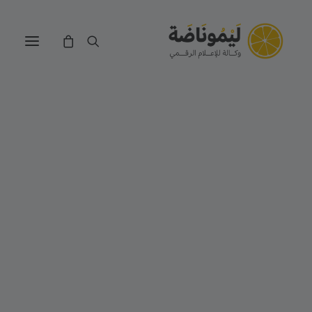
التجارة الالكترونية
تصميم وتطوير الويب
تصميم الجرافيك
الموشن جرافيك
بيت الخطوط
ميديا داونلودر
عصّارة الصور
محرر ملفات PDF
حاسبة أرباح المتاجر الألكترونية