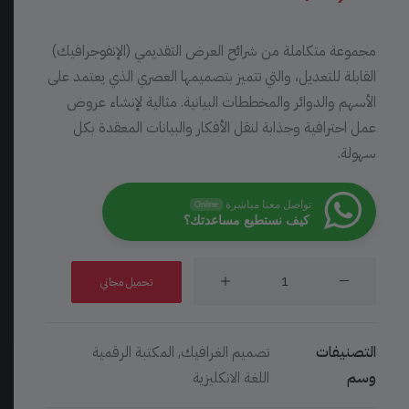
مجموعة متكاملة من شرائح العرض التقديمي (الإنفوجرافيك)
القابلة للتعديل، والتي تتميز بتصميمها العصري الذي يعتمد على
الأسهم والدوائر والمخططات البيانية. مثالية لإنشاء عروض
عمل احترافية وجذابة لنقل الأفكار والبيانات المعقدة بكل
سهولة.
تواصل معنا مباشرة
Online
كيف نستطيع مساعدتك؟
كمية
تحميل مجاني
شرائح
إنفوجرافيك
بأسهم
التصنيفات
تصميم الغرافيك
,
المكتبة الرقمية
ودوائر
وسم
اللغة الانكليزية
ومخططات
بيانية