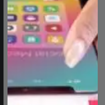
تفاصيل المنتج
هذه المجموعة الاحترافية هي حقيبة متكاملة من شرائح
عروض الإنفوجرافيك التقديمية، والتي تم تصميمها بدقة عالية
لتناسب جميع أنواع العروض المتعلقة بالأعمال، التسويق،
التعليم، والتخطيط الاستراتيجي. تعتمد الشرائح على مجموعة
متنوعة من العناصر البصرية الجذابة، بما في ذلك الأسهم
الديناميكية لتوضيح التدفقات والعمليات، والدوائر المتداخلة
لإظهار العلاقات والتداخلات، بالإضافة إلى مجموعة واسعة من
المخططات البيانية (كالمخططات العمودية والدائرية والخطية)
لعرض البيانات والإحصائيات بشكل مرئي ومبسط. تتضمن
المجموعة أيضاً رسوم أخرى مثل الأيقونات والأشكال الهندسية
التي تساعد في تصميم شرائح متكاملة ومتناسقة. جميع العناصر
قابلة للتخصيص بالكامل (تغيير الألوان، الأحجام، والنصوص)
لتناسب هوية علامتك التجارية، مما يوفر عليك الوقت والجهد
لتقديم عروض ذات مظهر احترافي لا يُنسى. سواء كنت تقدم