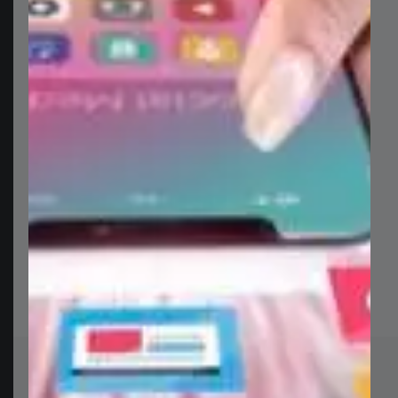
الرسمية. يجمع هذا القالب بين الحداثة والبساطة ليقدم
تصميم رسائل رسمية يعكس احترافية علامتك التجارية. صُمم
القالب ليكون سهل التخصيص، حيث يمكن تعديله بسهولة
باستخدام برنامج
أدوبي إليستريتور
، مما يتيح لك إضافة شعار
شركتك وبيانات الاتصال وألوان علامتك التجارية بدقة عالية.
سواء كنت بحاجة إلى تصاميم للمراسلات اليومية، العروض
التقديمية، أو التواصل مع العملاء، فإن هذا التصميم النظيف
يضمن لك مظهرًا متناسقًا واحترافيًا في جميع مستنداتك.
حمله الآن وابدأ في بناء هوية بصرية قوية لشركتك من خلال
أفضل تصميم رسائل رسمية متاح.