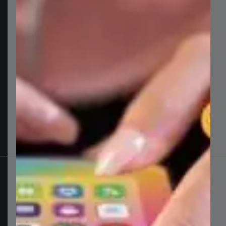
مصممة بدقة فائقة لتوفر لك الوقت، دون التضحية
بالأناقة.
تصاميم نظيفة وعصرية وسهلة الاستخدام.
ملفات بدقة مثالية (Pixel Perfect) تضفي التميز
على أعمالك.
تفاصيل المنتج
معاينة المنتج
التقييم
تفاصيل المنتج
ارتقِ بمراسلاتك المؤسسية مع هذا
التصميم
المميز لـ الرسائل