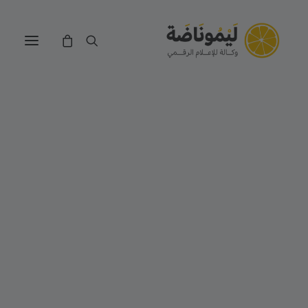
التجارة الالكترونية
تصميم وتطوير الويب
تصميم الجرافيك
الموشن جرافيك
بيت الخطوط
ميديا داونلودر
عصّارة الصور
محرر ملفات PDF
حاسبة أرباح المتاجر الألكترونية