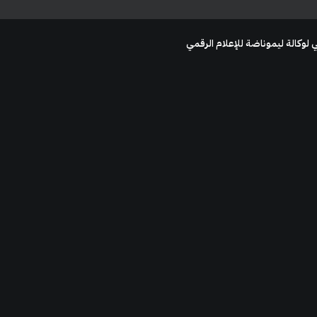
 لوكالة ليموناضة للإعلام الرقمي
الرقمي
، وأخبار المنصات. تصلك إلى
قالب منشور تسويق رقمي – عصري ومنظم
0,00
$