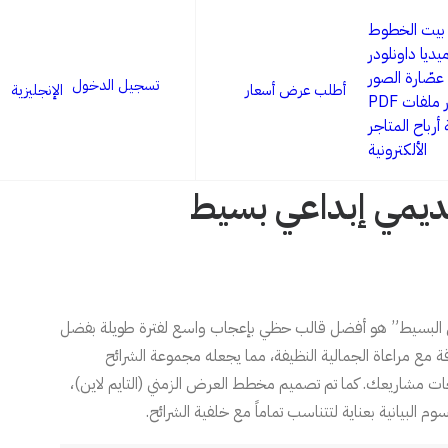
بيت الخطوط
يديا داونلودر
عصّارة الصور
تسجيل الدخول
أطلب عرض أسعار
الإنجليزية
ملفات PDF
أرباح المتاجر
الألكترونية
يمي إبداعي بسيط
ي البسيط” هو أفضل قالب حظي بإعجاب واسع لفترة طويلة بفضل
مع مراعاة الجمالية النظيفة، مما يجعله مجموعة الشرائح
ترحات مشاريعك. كما تم تصميم مخطط العرض الزمني (التايم لاين)،
وم البيانية بعناية لتتناسب تماماً مع خلفية الشرائح.