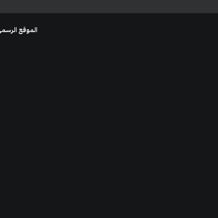
الموقع الرسمي
وكالة ليموناضة للإعلام الرقمي
النشرة الأسبوعية للإعلام 
تحليلات معمقة، أحدث اتجاهات السوشيال ميديا في المنطقة العربية
بريدك كل أسبوع.