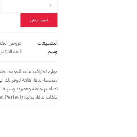
كمية
قالب
عرض
تحميل مجاني
تقديمي
إبداعي
بسيط
التصنيفات
عروض التقد
وسم
اللغة الانكليز
موارد احترافية عالية الجودة، جا
مصممة بدقة فائقة لتوفر لك الوق
تصاميم نظيفة وعصرية وسهلة ال
ملفات بدقة مثالية (Pixel Perfect) تضفي التميز على أعمالك.