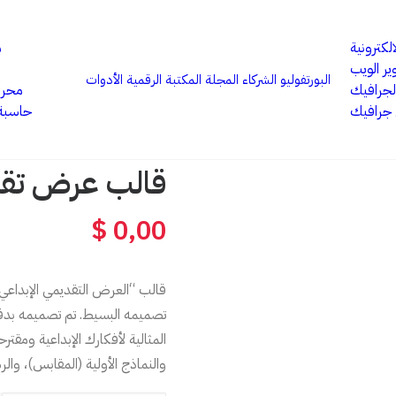
الكترونية
م
ر الويب
الرئيسية
البورتفوليو
الشركاء
المجلة
المكتبة الرقمية
الأدوات
لجرافيك
محرر 
المكتبة الرقمية
جرافيك
حاسبة 
عروض التقديم
قالب عرض تقديمي إبداعي بسيط
قالب عرض تقد
$
0,00
قالب “العرض التقديمي الإبداع
تصميمه البسيط. تم تصميمه بدقة 
المثالية لأفكارك الإبداعية ومق
والنماذج الأولية (المقابس)، والرس